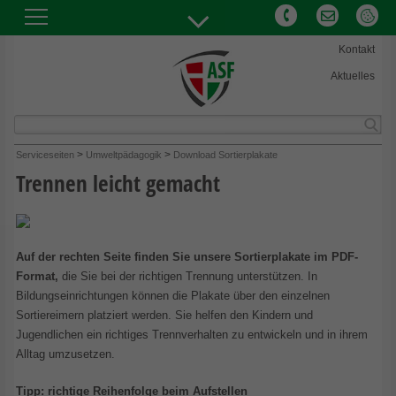
Kontakt
Aktuelles
Abfallwirtschaft und Stadtreinigung Freiburg GmbH
>
>
Serviceseiten
Umweltpädagogik
Download Sortierplakate
Hermann-Mitsch-Str. 26
Trennen leicht gemacht
79108 Freiburg
Telefon:
+49(0)761 76707-0
Auf der rechten Seite finden Sie unsere Sortierplakate im PDF-
E-Mail:
info@abfallwirtschaft-freiburg.de
Format,
die Sie bei der richtigen Trennung unterstützen. In
Bildungseinrichtungen können die Plakate über den einzelnen
Sortiereimern platziert werden. Sie helfen den Kindern und
Jugendlichen ein richtiges Trennverhalten zu entwickeln und in ihrem
Alltag umzusetzen.
Tipp: richtige Reihenfolge beim Aufstellen