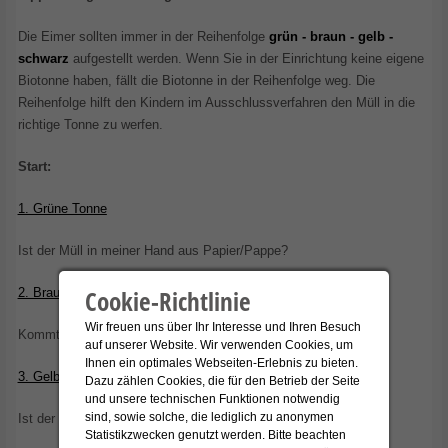
Die Eimer sollten immer in der Reihenfolge
grün - braun - gelb -
schwarz
aufgestellt werden. Wenn Sie in der Einrichtung keine eigene
Biotonne haben, fällt die Biotonne in der Reihenfolge weg. Die
Reihenfolge hilft den Kindern im Ausschlussverfahren den Müll in die
richtige Tonne zu werfen.
Start:
1. Grüne Tonne
Ist der Müll in meiner Hand aus Papier/Pappe?
Cookie-Richtlinie
2. Braune Tonne
Wir freuen uns über Ihr Interesse und Ihren Besuch
Kommt der Müll in meiner Hand aus der Natur?
auf unserer Website. Wir verwenden Cookies, um
Ihnen ein optimales Webseiten-Erlebnis zu bieten.
3. Gelbe Tonne
Dazu zählen Cookies, die für den Betrieb der Seite
und unsere technischen Funktionen notwendig
sind, sowie solche, die lediglich zu anonymen
Ist der Müll in meiner Hand eine Verpackung?
Statistikzwecken genutzt werden. Bitte beachten