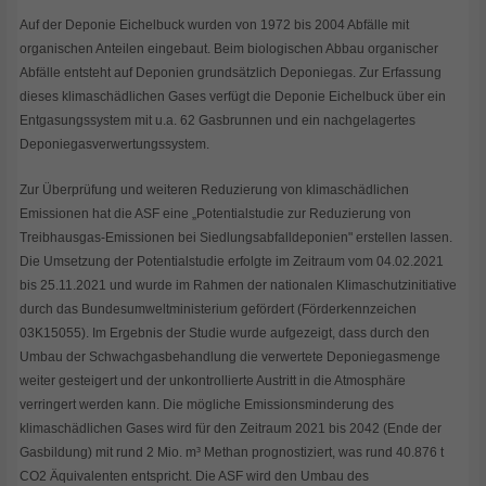
Auf der Deponie Eichelbuck wurden von 1972 bis 2004 Abfälle mit
organischen Anteilen eingebaut. Beim biologischen Abbau organischer
Abfälle entsteht auf Deponien grundsätzlich Deponiegas. Zur Erfassung
dieses klimaschädlichen Gases verfügt die Deponie Eichelbuck über ein
Entgasungssystem mit u.a. 62 Gasbrunnen und ein nachgelagertes
Deponiegasverwertungssystem.
Zur Überprüfung und weiteren Reduzierung von klimaschädlichen
Emissionen hat die ASF eine „Potentialstudie zur Reduzierung von
Treibhausgas-Emissionen bei Siedlungsabfalldeponien" erstellen lassen.
Die Umsetzung der Potentialstudie erfolgte im Zeitraum vom 04.02.2021
bis 25.11.2021 und wurde im Rahmen der nationalen Klimaschutzinitiative
durch das Bundesumweltministerium gefördert (Förderkennzeichen
03K15055). Im Ergebnis der Studie wurde aufgezeigt, dass durch den
Umbau der Schwachgasbehandlung die verwertete Deponiegasmenge
weiter gesteigert und der unkontrollierte Austritt in die Atmosphäre
verringert werden kann. Die mögliche Emissionsminderung des
klimaschädlichen Gases wird für den Zeitraum 2021 bis 2042 (Ende der
Gasbildung) mit rund 2 Mio. m³ Methan prognostiziert, was rund 40.876 t
CO2 Äquivalenten entspricht. Die ASF wird den Umbau des