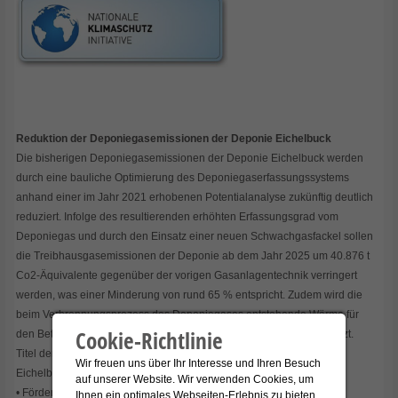
Reduktion der Deponiegasemissionen der Deponie Eichelbuck
Die bisherigen Deponiegasemissionen der Deponie Eichelbuck werden
durch eine bauliche Optimierung des Deponiegaserfassungssystems
anhand einer im Jahr 2021 erhobenen Potentialanalyse zukünftig deutlich
reduziert. Infolge des resultierenden erhöhten Erfassungsgrad vom
Deponiegas und durch den Einsatz einer neuen Schwachgasfackel sollen
die Treibhausgasemissionen der Deponie ab dem Jahr 2025 um 40.876 t
Co2-Äquivalente gegenüber der vorigen Gasanlagentechnik verringert
werden, was einer Minderung von rund 65 % entspricht. Zudem wird die
beim Verbrennungsprozess des Deponiegases entstehende Wärme für
Cookie-Richtlinie
den Betrieb der Speiseresteaufbereitungsanlage am Standort genutzt.
Titel der Maßnahme: „KSI: Aerobe In-Situ-Stabilisierung der Deponie
Wir freuen uns über Ihr Interesse und Ihren Besuch
Eichelbuck"
auf unserer Website. Wir verwenden Cookies, um
• Förderkennzeichen: 67K20249
Ihnen ein optimales Webseiten-Erlebnis zu bieten.