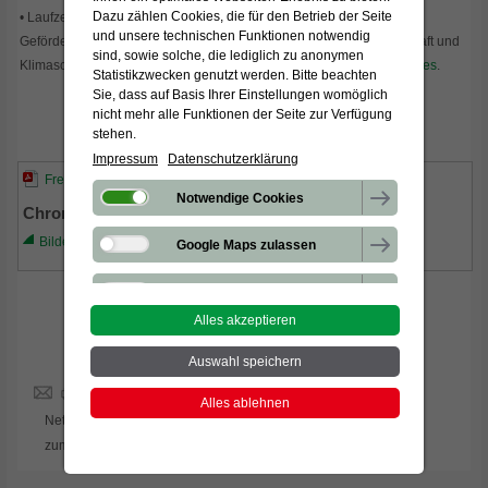
Dazu zählen Cookies, die für den Betrieb der Seite
• Laufzeit der Maßnahme: 01.12.2022 bis 30.04.2025
und unsere technischen Funktionen notwendig
Gefördert wurde die Maßnahme vom Bundesministerium für Wirtschaft und
sind, sowie solche, die lediglich zu anonymen
Klimaschutz aufgrund eines
Beschlusses des Deutschen Bundestages
.
Statistikzwecken genutzt werden. Bitte beachten
Sie, dass auf Basis Ihrer Einstellungen womöglich
nicht mehr alle Funktionen der Seite zur Verfügung
stehen.
Impressum
Datenschutzerklärung
Freiburger Deponiegeschichte
Notwendige Cookies
Chronik der Deponierekultivierung
Bildergalerie anzeigen
Google Maps zulassen
Google reCapcha zulassen
Alles akzeptieren
Besuchen Sie uns auf:
Verbindung zu Drittanbietern
Auswahl speichern
Statistik-Cookies
Alles ablehnen
Netiquette
Datenschutz
Impressum
AGB
zum Seitenanfang