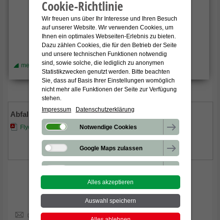
Cookie-Richtlinie
Wir freuen uns über Ihr Interesse und Ihren Besuch
auf unserer Website. Wir verwenden Cookies, um
Ihnen ein optimales Webseiten-Erlebnis zu bieten.
Dazu zählen Cookies, die für den Betrieb der Seite
und unsere technischen Funktionen notwendig
sind, sowie solche, die lediglich zu anonymen
mehr
Statistikzwecken genutzt werden. Bitte beachten
Sie, dass auf Basis Ihrer Einstellungen womöglich
nicht mehr alle Funktionen der Seite zur Verfügung
stehen.
Impressum
Datenschutzerklärung
Abfallsortierung in Freiburg
Notwendige Cookies
Flyer Abfallsortierung (mehrsprachig)
Google Maps zulassen
Google reCapcha zulassen
Alles akzeptieren
Besuchen Sie uns auf:
Verbindung zu Drittanbietern
Auswahl speichern
Statistik-Cookies
Alles ablehnen