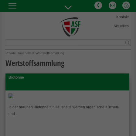
Kontakt
Aktuelles
Abfallwirtschaft und Stadtreinigung Freiburg GmbH
>
Private Haushalte
Wertstoffsammlung
Hermann-Mitsch-Str. 26
Wertstoffsammlung
79108 Freiburg
Biotonne
Telefon:
+49(0)761 76707-0
E-Mail:
info@abfallwirtschaft-freiburg.de
In der braunen Biotonne für Haushalte werden organische Küchen-
und …